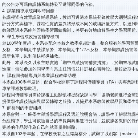
的公告亦可藉由課輔系統轉發至選課同學的信箱。
4. 課業輔導系統與即時回饋
各課程皆有建置課業輔導系統，教師可透過本系統登錄教學大綱與課程
評分方式與標準。課程性質的差異將形成不同的成績評量方式，以達到
教師透過本系統的即時學習回饋機制，將更有效地瞭解學生之學習困難
5. 學生學習成效預警輔導機制
於100學年度起，本系亦配合本校之教學卓越計畫，整合現有的學習預
及格、本學期期中缺課預警、本學期期中1/2不及格、本學期缺課預警
最新名單，以利儘快輔導補救。
此外，本系長久以來主動實施「期中成績預警補救措施」，於期末考試
進度；無法參加的同學需向系主任請假並排訂補自習時段。相較於期中
6. 課程同儕輔導員與專業課程教學助理
本系自100學年度起，配合學校開辦了課程同儕輔導員（PA）與專業
專業課程教學助理。
課程同儕輔導員需於課後主動關懷和提醒缺課同學、協助老師進行全班
提供學生課後諮詢與學習輔導之服務，以提昇本系教師教學品質和學生
7. 師徒制的學習組織
本系會對一年級學生舉辦學群課程及選組說明會議，讓學生了解學群課
分組輔導，學生可依循自己的專長與興趣進行分組，並依據各教師的條
完整的作品製作為自己的就業規劃鋪路。
本系自103學年起，在學校既有之組織架構外，試辦了以創客（make