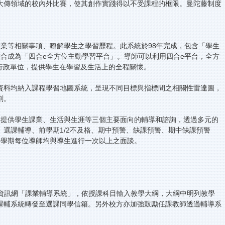
大傳領域的校內外比賽，使其創作實踐得以不受課程的框限。曼陀藤制度
業等相關事項、瞭解學生之學習歷程。此系統於98年完成，包含「學生
台」整合成為「四合e全方位主動學習平台」。導師可以利用四合e平台，全方
學及行政單位，提供學生在學習及生活上的全程關懷。
資料均納入課程學習地圖系統，呈現不同目標與指標間之相關性雷達圖，
劃。
，提供學生課業、生活與生涯等三個主要面向的輔導和諮詢，透過多元的
選課輔導、前學期1/2不及格、期中預警、缺課預警、期中缺課預警
每學期每位導師均與導生進行一次以上之面談。
園資訊網「課業輔導系統」，依授課科目輸入教學大綱，大綱中明列教學
課輔系統轉發至選課同學信箱。另外校方亦加強鼓勵任課教師透過輔導系