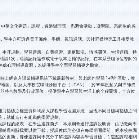
「中華文化專題」課程，透過辦理院、系週會活動，凝聚院、系師生的感
。此外，學生亦可透過電子郵件、手機、視訊通話、與社群媒體等工具接受教
、生涯規劃、學習適應、自我探索、家庭狀況、情感關係、生活適應、特
少晤談1次，晤談記錄需作成電子版本之輔導記錄。在本系歷屆每位導師的
學務處心理輔導資源，以提供學生全面學習輔導之機會。
隨時上網進入課業輔導系統下載最新教材、與老師作學習心得的互動，教
學習地圖、以及大專校院職能診斷平台（UCAN），於99年度起又與導師資
，並整合教學及行政單位，提供學生在學習與生活上的全程關懷，全方位
能力指標之權重資料均納入課程學習地圖系統，呈現不同目標與指標之間
統，就能進行有組織的學習規劃。
設課程的總表；在學生選課前夕，本系則會進行選課說明會，由助教向學
課輔導相關檔案以供下載；授課教師則必須在每學期開學前，經本校校園
當的更新，俾使選課同學充分了解授課內容與學習目標，而這些課程相關