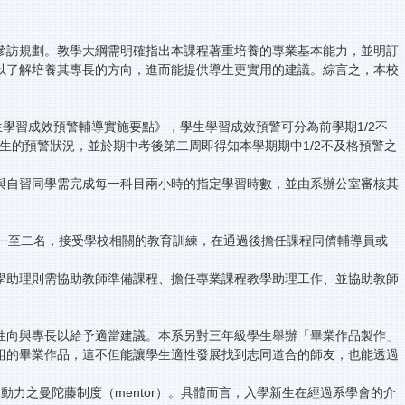
參訪規劃。教學大綱需明確指出本課程著重培養的專業基本能力，並明訂
以了解培養其專長的方向，進而能提供導生更實用的建議。綜言之，本校
學習成效預警輔導實施要點》，學生學習成效預警可分為前學期1/2不
生的預警狀況，並於期中考後第二周即得知本學期期中1/2不及格預警之
與自習同學需完成每一科目兩小時的指定學習時數，並由系辦公室審核其
生一至二名，接受學校相關的教育訓練，在通過後擔任課程同儕輔導員或
學助理則需協助教師準備課程、擔任專業課程教學助理工作、並協助教師
性向與專長以給予適當建議。本系另對三年級學生舉辦「畢業作品製作」
組的畢業作品，這不但能讓學生適性發展找到志同道合的師友，也能透過
動力之曼陀藤制度（mentor）。具體而言，入學新生在經過系學會的介