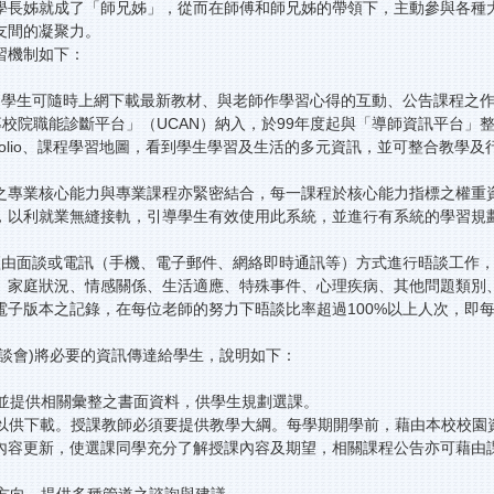
學長姊就成了「師兄姊」，從而在師傅和師兄姊的帶領下，主動參與各種
友間的凝聚力。
習機制如下：
，學生可隨時上網下載最新教材、與老師作學習心得的互動、公告課程之作
將「大專校院職能診斷平台」（UCAN）納入，於99年度起與「導師資訊平
tfolio、課程學習地圖，看到學生學習及生活的多元資訊，並可整合教
之專業核心能力與專業課程亦緊密結合，每一課程於核心能力指標之權重
，以利就業無縫接軌，引導學生有效使用此系統，並進行有系統的學習規
經由面談或電訊（手機、電子郵件、網絡即時通訊等）方式進行晤談工作
家庭狀況、情感關係、生活適應、特殊事件、心理疾病、其他問題類別、
子版本之記錄，在每位老師的努力下晤談比率超過100%以上人次，即
談會)將必要的資訊傳達給學生，說明如下：
，並提供相關彙整之書面資料，供學生規劃選課。
案以供下載。授課教師必須要提供教學大綱。每學期開學前，藉由本校校
內容更新，使選課同學充分了解授課內容及期望，相關課程公告亦可藉由