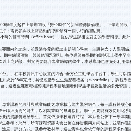
100學年度起在上學期開設「數位時代的新聞暨傳播倫理」、下學期開設
主持；需要參與以上諸活動的導師領有一個小時的鐘點費。
時的輔導時間（office hour），提供學生課後面對面的學習輔導
主要面向的諮詢，並透過多元的晤談主題關心學生，主題包含：人際關係
警、期中缺課預警、與其他問題類別。每位導師每學期均需與班上學生至
1次以上之晤談。對於需要轉介專業輔導的學生，本系導師也會充分利用
平台」。在本校資訊中心設置的四合e全方位主動學習平台中，學生可以
於98年完成，具體包括學生生涯歷程檔案（e-portfolio）、課程
平台，透過生涯歷程檔案與課程學習地圖看到學生學習及生活的多元資訊
。專業課程的設計與就業職能之專業核心能力緊密結合，每一課程於核心
未來職涯所需的能力，以利就業時的無縫接軌。學生只要能有效使用此系
必要的資訊傳達給學生。首先依據學校選課時程，本系會公佈下一學年開
學生參考；此外，所有課程資訊均會公佈在佈告欄與系網站上，並製作選
、進度、評分方式、及參考教材等，這些資料也會依每年的課程需求作適