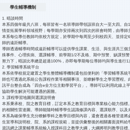
學生輔導機制
1. 晤談時間
本系四個年級共八班，每班皆有一名班導師帶領該班自大一至大四。自
情並拓展學科領域視野；每學期亦安排兩次到四次的班會時間，由導師
本系每位專任教師均依校方規定，於學期中每周至少到校四天、並排定6小
師的遠距輔導。
導師透過輔導時間或遠距輔導可以提供學生課業、生活、與生涯共三個
殊事件、心理疾病、選課輔導、前學期1/2不及格、期中預警、缺課預
努力下，晤談比率總是超過100%，亦即每學期每位導師均與導生進行
2. 學習輔導系統平台
本系依學校規定建置之學生整體輔導機制還包括便利的「學習輔導系統
師也可透過此系統公告課程作業等相關事項、並瞭解學生之學習歷程。此系統
訊平台整合成為「四合e全方位主動學習平台」。導師可以利用此線上
協助學生解決可能遭遇的困難。
3. 課程學習地圖與選課說明會
本系秉承校、院之教育目標，訂定本系之教育目標與專業核心能力指標
的相關性雷達圖。導師能隨時輔導學生認識修課內容、選課順序、以及
本系為確保學生充分瞭解學科之教學目標與內容，還會透過各種管道將
生宣導和說明校、院、系的課程規範，並提供彙整後的相關書面資料給
資訊網之課業輔導系統輸入授課科目之教學大綱，大綱將明列教學目標