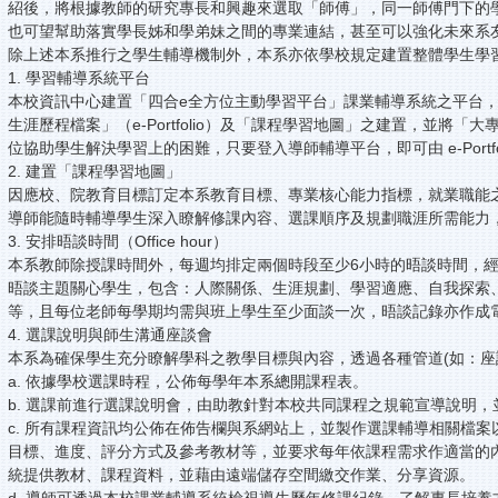
紹後，將根據教師的研究專長和興趣來選取「師傅」，同一師傅門下的
也可望幫助落實學長姊和學弟妹之間的專業連結，甚至可以強化未來系
除上述本系推行之學生輔導機制外，本系亦依學校規定建置整體學生學
1. 學習輔導系統平台
本校資訊中心建置「四合e全方位主動學習平台」課業輔導系統之平台
生涯歷程檔案」（e-Portfolio）及「課程學習地圖」之建置，並
位協助學生解決學習上的困難，只要登入導師輔導平台，即可由 e-Por
2. 建置「課程學習地圖」
因應校、院教育目標訂定本系教育目標、專業核心能力指標，就業職能
導師能隨時輔導學生深入瞭解修課內容、選課順序及規劃職涯所需能力
3. 安排晤談時間（Office hour）
本系教師除授課時間外，每週均排定兩個時段至少6小時的晤談時間，
晤談主題關心學生，包含：人際關係、生涯規劃、學習適應、自我探索、
等，且每位老師每學期均需與班上學生至少面談一次，晤談記錄亦作成電
4. 選課說明與師生溝通座談會
本系為確保學生充分瞭解學科之教學目標與內容，透過各種管道(如：座
a. 依據學校選課時程，公佈每學年本系總開課程表。
b. 選課前進行選課說明會，由助教針對本校共同課程之規範宣導說明
c. 所有課程資訊均公佈在佈告欄與系網站上，並製作選課輔導相關檔
目標、進度、評分方式及參考教材等，並要求每年依課程需求作適當的
統提供教材、課程資料，並藉由遠端儲存空間繳交作業、分享資源。